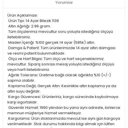
Yorumlar
Ürün Açıklaması
Ürün Tipi: 14 Ayar Bilezik 1139
Altın Ağırlığı: 2.96 gram.
Tüm ölçülerimiz mevcuttur soru yoluyla istediğiniz ölçüyü
iletebilirsiniz.
Maden İçeriği: %100 gerçek 14 ayar (585k) altın.
Damga & Patent: Tüm ürünlerimizde 14 ayar altın damgası
ve resmi patent bulunmaktadır.
Ölçü ve Harf Bilgisi: Tüm ölçü ve harf seçeneklerimiz
mevcuttur. Sipariş sonrası mesaj yoluyla istediğiniz ölçüyü
veya harfi iletebilirsiniz.
Ağırlık Toleransı: Üretime bağlı olarak ağırlıkta %10 (+/-)
sapma olabilir.
Kaplama Değil, Gerçek Altın: Kesinlikle altın kaplama ya da
altın suyu değildir.
Kargo Güvencesi: Ürünleriniz, kargo sürecinde kaybolmaya
karşı sigortalıdır.
Güvenilir Hizmet: 1990 yılından bu yana aynı adreste, binlerce
memnun müşteriye hizmet vermekteyiz.
Kargolama: Ürün stoklarımızda mevcut ise aynı gün kargoya
verilmektedir. Stok durumu hakkında bilgi almak için lütfen