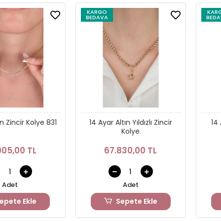
KARGO
KAR
BEDAVA
BEDA
ın Zincir Kolye 831
14 Ayar Altın Yıldızlı Zincir
14 
Kolye
905,00 TL
67.830,00 TL
Adet
Adet
epete Ekle
Sepete Ekle