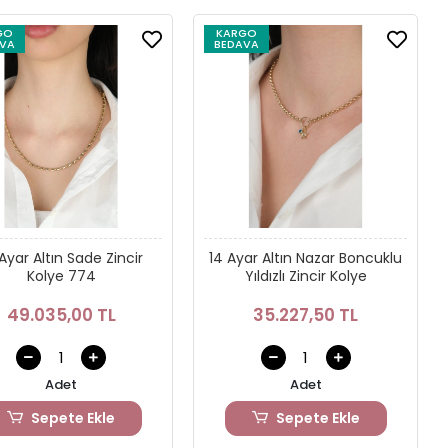
GO
KARGO
VA
BEDAVA
Ayar Altın Sade Zincir
14 Ayar Altın Nazar Boncuklu
Kolye 774
Yıldızlı Zincir Kolye
49.035,00 TL
35.227,50 TL
Adet
Adet
Sepete Ekle
Sepete Ekle