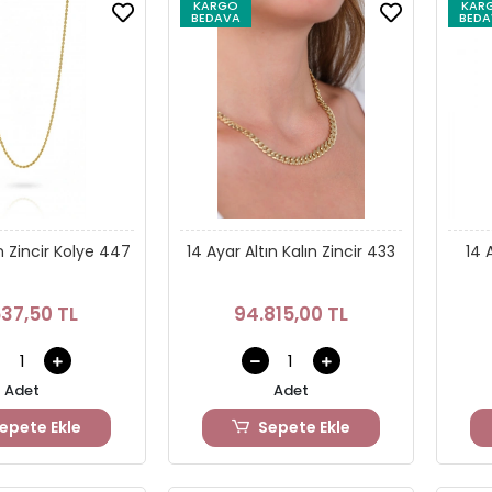
KARGO
KAR
BEDAVA
BEDA
ın Zincir Kolye 447
14 Ayar Altın Kalın Zincir 433
14 
537,50 TL
94.815,00 TL
Adet
Adet
epete Ekle
Sepete Ekle