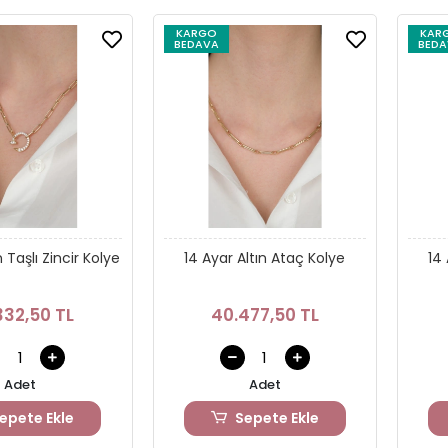
KARGO
KAR
BEDAVA
BEDA
n Taşlı Zincir Kolye
14 Ayar Altın Ataç Kolye
14 
332,50 TL
40.477,50 TL
Adet
Adet
epete Ekle
Sepete Ekle