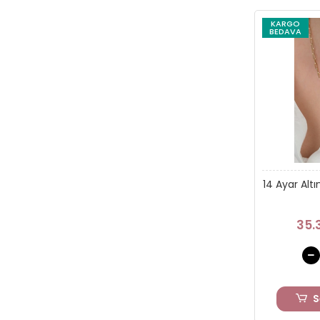
KARGO
BEDAVA
14 Ayar Altı
35.
S