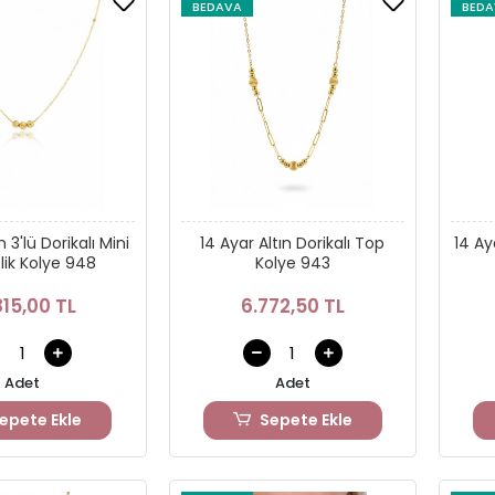
BEDAVA
BEDA
n 3'lü Dorikalı Mini
14 Ayar Altın Dorikalı Top
14 Ay
lik Kolye 948
Kolye 943
815,00 TL
6.772,50 TL
Adet
Adet
epete Ekle
Sepete Ekle