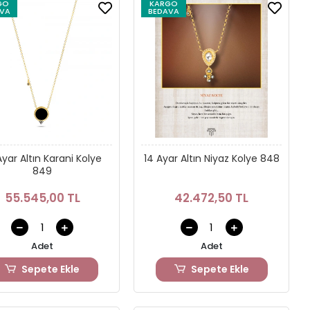
GO
KARGO
VA
BEDAVA
Ayar Altın Karani Kolye
14 Ayar Altın Niyaz Kolye 848
849
55.545,00 TL
42.472,50 TL
Adet
Adet
Sepete Ekle
Sepete Ekle