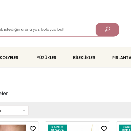
KOLYELER
YÜZÜKLER
BİLEKLİKLER
PIRLANT
eler
KARGO
KAR
BEDAVA
BEDA