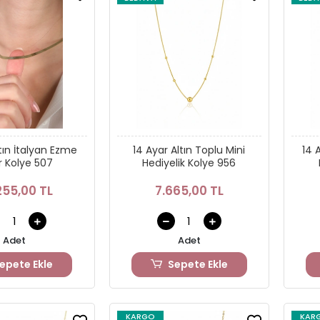
tın İtalyan Ezme
14 Ayar Altın Toplu Mini
14 A
ir Kolye 507
Hediyelik Kolye 956
255,00 TL
7.665,00 TL
Adet
Adet
epete Ekle
Sepete Ekle
KARGO
KAR