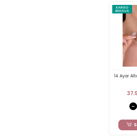
KARGO
BEDAVA
14 Ayar Alt
37.
S