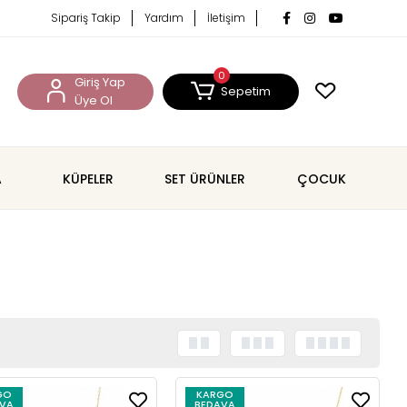
Sipariş Takip
Yardım
İletişim
0
Giriş Yap
Sepetim
Üye Ol
A
KÜPELER
SET ÜRÜNLER
ÇOCUK
GO
KARGO
VA
BEDAVA