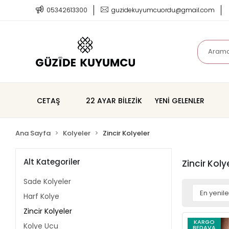
05342613300
guzidekuyumcuordu@gmail.com
CETAŞ
22 AYAR BİLEZİK
YENİ GELENLER
Ana Sayfa
Kolyeler
Zincir Kolyeler
Alt Kategoriler
Zincir Koly
Sade Kolyeler
Harf Kolye
Zincir Kolyeler
KARGO
Kolye Ucu
BEDAVA