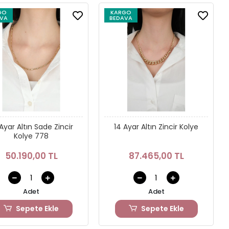
GO
KARGO
VA
BEDAVA
Ayar Altın Sade Zincir
14 Ayar Altın Zincir Kolye
Kolye 778
50.190,00 TL
87.465,00 TL
Adet
Adet
Sepete Ekle
Sepete Ekle