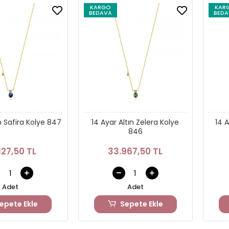
KARGO
KAR
BEDAVA
BEDA
ın Safira Kolye 847
14 Ayar Altın Zelera Kolye
14 A
846
127,50 TL
33.967,50 TL
Adet
Adet
epete Ekle
Sepete Ekle