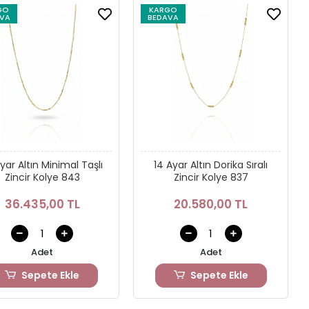
GO
KARGO
VA
BEDAVA
yar Altın Minimal Taşlı
14 Ayar Altın Dorika Sıralı
Zincir Kolye 843
Zincir Kolye 837
36.435,00 TL
20.580,00 TL
Adet
Adet
Sepete Ekle
Sepete Ekle