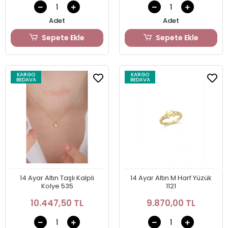
Adet
Adet
Sepete Ekle
Sepete Ekle
KARGO
KARGO
BEDAVA
BEDAVA
14 Ayar Altın Taşlı Kalpli
14 Ayar Altın M Harf Yüzük
Kolye 535
1121
10.447,50 TL
9.870,00 TL