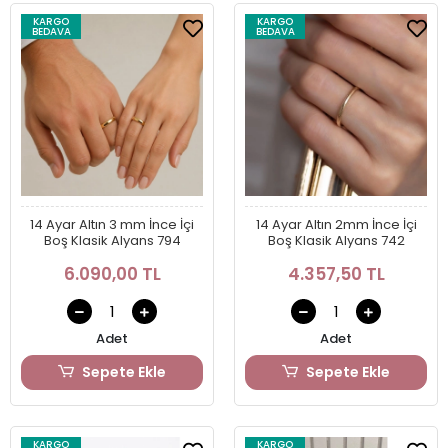
KARGO
KARGO
BEDAVA
BEDAVA
14 Ayar Altın 3 mm İnce İçi
14 Ayar Altın 2mm İnce İçi
Boş Klasik Alyans 794
Boş Klasik Alyans 742
6.090,00 TL
4.357,50 TL
Adet
Adet
Sepete Ekle
Sepete Ekle
KARGO
KARGO