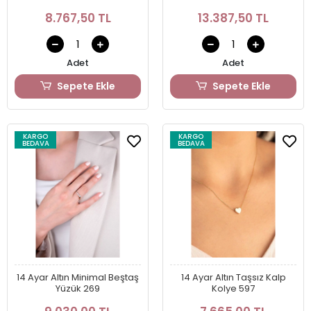
8.767,50 TL
13.387,50 TL
Adet
Adet
Sepete Ekle
Sepete Ekle
KARGO
KARGO
BEDAVA
BEDAVA
14 Ayar Altın Minimal Beştaş
14 Ayar Altın Taşsız Kalp
Yüzük 269
Kolye 597