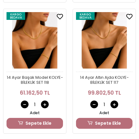
KARGO
KARGO
BEDAVA
BEDAVA
14 Ayar Başak Model KOLYE-
14 Ayar Altın Ajda KOLYE-
BİLEKLİK SET 118
BİLEKLİK SET 117
61.162,50 TL
99.802,50 TL
Adet
Adet
Sepete Ekle
Sepete Ekle