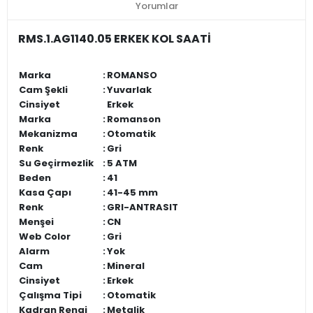
Yorumlar
RMS.1.AG1140.05 ERKEK KOL SAATİ
Marka
:
ROMANSO
Cam Şekli
:
Yuvarlak
Cinsiyet
Erkek
Marka
:
Romanson
Mekanizma
:
Otomatik
Renk
:
Gri
Su Geçirmezlik
:
5 ATM
Beden
:
41
Kasa Çapı
:
41-45 mm
Renk
:
GRI-ANTRASIT
Menşei
:
CN
Web Color
:
Gri
Alarm
:
Yok
Cam
:
Mineral
Cinsiyet
:
Erkek
Çalışma Tipi
:
Otomatik
Kadran Rengi
:
Metalik