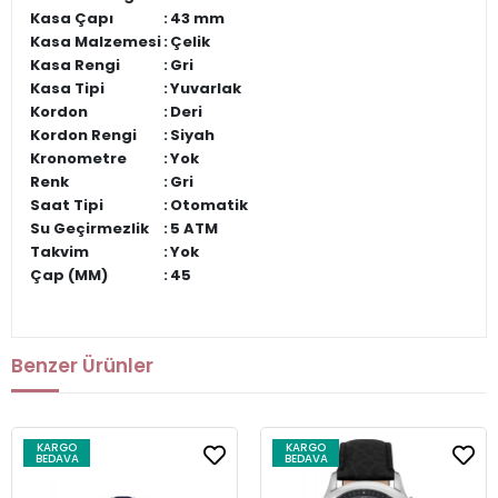
Kasa Çapı
:
43 mm
Kasa Malzemesi
:
Çelik
Kasa Rengi
:
Gri
Kasa Tipi
:
Yuvarlak
Kordon
:
Deri
Kordon Rengi
:
Siyah
Kronometre
:
Yok
Renk
:
Gri
Saat Tipi
:
Otomatik
Su Geçirmezlik
:
5 ATM
Takvim
:
Yok
Çap (MM)
:
45
Benzer Ürünler
KARGO
KARGO
BEDAVA
BEDAVA