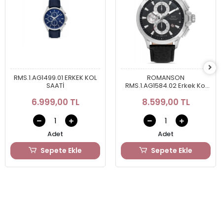
RMS.1.AG1499.01 ERKEK KOL
ROMANSON
SAATİ
RMS.1.AG1584.02 Erkek Kol
Saati
6.999,00 TL
8.599,00 TL
Adet
Adet
Sepete Ekle
Sepete Ekle