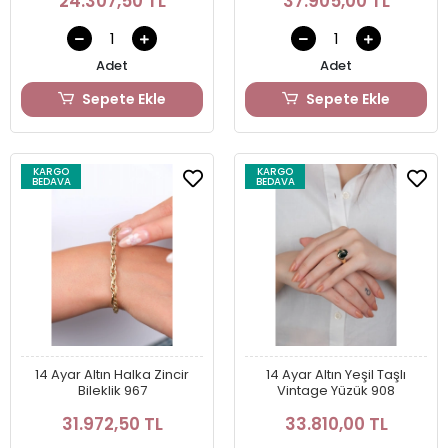
24.307,50 TL
37.905,00 TL
Adet
Adet
Sepete Ekle
Sepete Ekle
KARGO
KARGO
BEDAVA
BEDAVA
14 Ayar Altın Halka Zincir
14 Ayar Altın Yeşil Taşlı
Bileklik 967
Vintage Yüzük 908
31.972,50 TL
33.810,00 TL