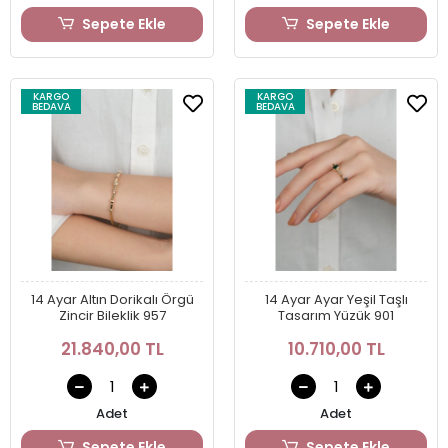
Sepete Ekle
Sepete Ekle
KARGO
KARGO
BEDAVA
BEDAVA
14 Ayar Altın Dorikalı Örgü
14 Ayar Ayar Yeşil Taşlı
Zincir Bileklik 957
Tasarım Yüzük 901
21.840,00 TL
10.710,00 TL
Adet
Adet
Sepete Ekle
Sepete Ekle