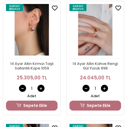
KARGO
KARGO
BEDAVA
BEDAVA
14 Ayar Altın Kırmızı Taşlı
14 Ayar Altın Kahve Rengi
Sallantılı Küpe 1059
Gül Yüzük 898
25.305,00 TL
24.045,00 TL
Adet
Adet
Sepete Ekle
Sepete Ekle
KARGO
KARGO