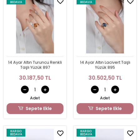
BEDAVA
BEDAVA
14 Ayar Altın Turuncu Renkli
14 Ayar Altın Lacivert Taşlı
Taşlı Yüzük 897
Yüzük 895
30.187,50 TL
30.502,50 TL
Adet
Adet
Sepete Ekle
Sepete Ekle
KARGO
KARGO
BEDAVA
BEDAVA