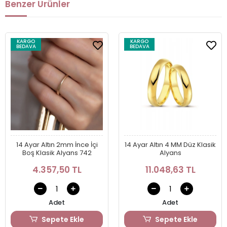
Benzer Ürünler
KARGO
KARGO
BEDAVA
BEDAVA
14 Ayar Altın 2mm İnce İçi
14 Ayar Altın 4 MM Düz Klasik
Boş Klasik Alyans 742
Alyans
4.357,50 TL
11.048,63 TL
Adet
Adet
Sepete Ekle
Sepete Ekle