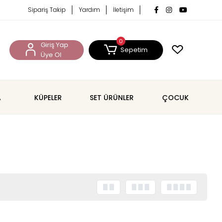
Sipariş Takip
Yardım
İletişim
0
Giriş Yap
Sepetim
Üye Ol
A
KÜPELER
SET ÜRÜNLER
ÇOCUK