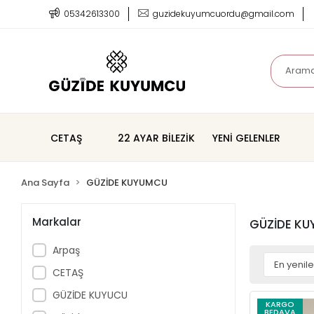
05342613300
guzidekuyumcuordu@gmail.com
CETAŞ
22 AYAR BİLEZİK
YENİ GELENLER
Ana Sayfa
GÜZİDE KUYUMCU
Markalar
GÜZİDE K
Arpaş
CETAŞ
GÜZİDE KUYUCU
KARGO
BEDAVA