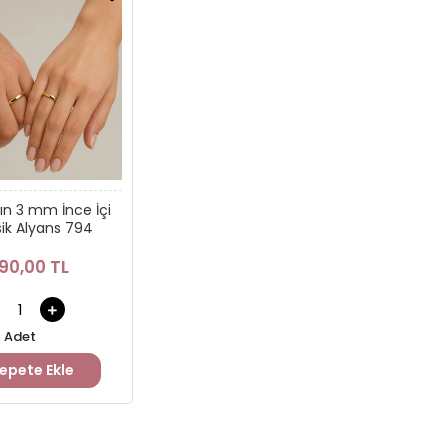
tın 3 mm İnce İçi
sik Alyans 794
90,00 TL
Adet
epete Ekle